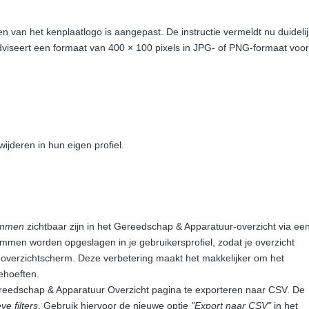
den van het kenplaatlogo is aangepast. De instructie vermeldt nu duidelij
adviseert een formaat van 400 × 100 pixels in JPG- of PNG-formaat voor
ijderen in hun eigen profiel.
ommen
zichtbaar zijn in het Gereedschap & Apparatuur-overzicht via ee
mmen worden opgeslagen in je gebruikersprofiel, zodat je overzicht
et overzichtscherm. Deze verbetering maakt het makkelijker om het
ehoeften.
ereedschap & Apparatuur Overzicht pagina te exporteren naar CSV. De
ve filters
. Gebruik hiervoor de nieuwe optie
"Export naar CSV"
in het