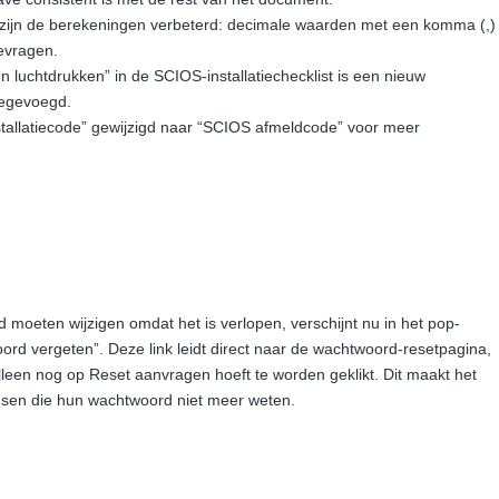
st zijn de berekeningen verbeterd: decimale waarden met een komma (,)
ievragen.
 luchtdrukken” in de SCIOS-installatiechecklist is een nieuw
oegevoegd.
stallatiecode” gewijzigd naar “SCIOS afmeldcode” voor meer
moeten wijzigen omdat het is verlopen, verschijnt nu in het pop-
oord vergeten”. Deze link leidt direct naar de wachtwoord-resetpagina,
alleen nog op Reset aanvragen hoeft te worden geklikt. Dit maakt het
nsen die hun wachtwoord niet meer weten.