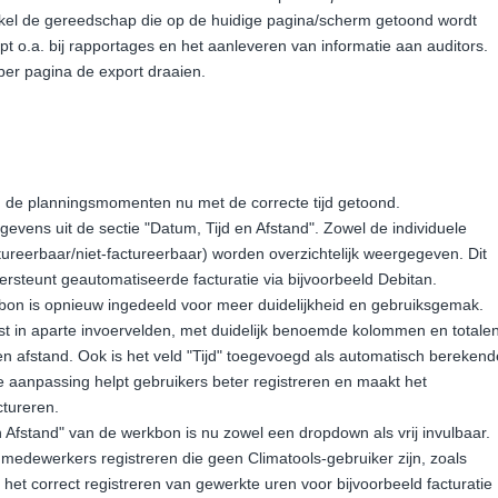
kel de gereedschap die op de huidige pagina/scherm getoond wordt
t o.a. bij rapportages en het aanleveren van informatie aan auditors.
er pagina de export draaien.
 de planningsmomenten nu met de correcte tijd getoond.
vens uit de sectie "Datum, Tijd en Afstand". Zowel de individuele
factureerbaar/niet-factureerbaar) worden overzichtelijk weergegeven. Dit
ersteunt geautomatiseerde facturatie via bijvoorbeeld Debitan.
kbon is opnieuw ingedeeld voor meer duidelijkheid en gebruiksgemak.
litst in aparte invoervelden, met duidelijk benoemde kolommen en totale
 en afstand. Ook is het veld "Tijd" toegevoegd als automatisch berekend
 aanpassing helpt gebruikers beter registreren en maakt het
ctureren.
n Afstand" van de werkbon is nu zowel een dropdown als vrij invulbaar.
medewerkers registreren die geen Climatools-gebruiker zijn, zoals
t het correct registreren van gewerkte uren voor bijvoorbeeld facturatie