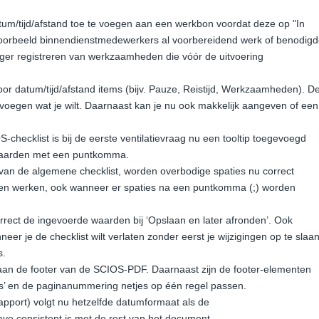
tum/tijd/afstand toe te voegen aan een werkbon voordat deze op "In
jvoorbeeld binnendienstmedewerkers al voorbereidend werk of benodig
ediger registreren van werkzaamheden die vóór de uitvoering
oor datum/tijd/afstand items (bijv. Pauze, Reistijd, Werkzaamheden). D
oevoegen wat je wilt. Daarnaast kan je nu ook makkelijk aangeven of een
-checklist is bij de eerste ventilatievraag nu een tooltip toegevoegd
 waarden met een puntkomma.
s van de algemene checklist, worden overbodige spaties nu correct
jven werken, ook wanneer er spaties na een puntkomma (;) worden
ect de ingevoerde waarden bij ‘Opslaan en later afronden’. Ook
er je de checklist wilt verlaten zonder eerst je wijzigingen op te slaan
s.
n de footer van de SCIOS-PDF. Daarnaast zijn de footer-elementen
s’ en de paginanummering netjes op één regel passen.
pport) volgt nu hetzelfde datumformaat als de
ave consistent is met de rest van het document.