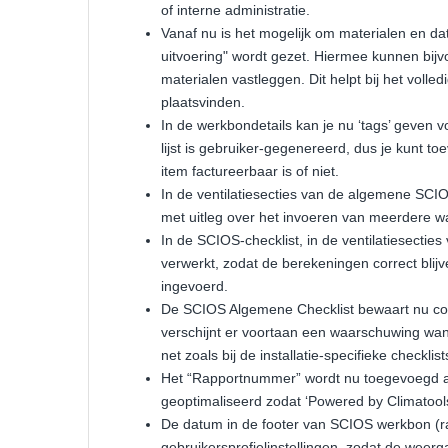
of interne administratie.
Vanaf nu is het mogelijk om materialen en da
uitvoering" wordt gezet. Hiermee kunnen bi
materialen vastleggen. Dit helpt bij het voll
plaatsvinden.
In de werkbondetails kan je nu ‘tags’ geven v
lijst is gebruiker-gegenereerd, dus je kunt t
item factureerbaar is of niet.
In de ventilatiesecties van de algemene SCIOS
met uitleg over het invoeren van meerdere
In de SCIOS-checklist, in de ventilatiesectie
verwerkt, zodat de berekeningen correct bli
ingevoerd.
De SCIOS Algemene Checklist bewaart nu corr
verschijnt er voortaan een waarschuwing wanne
net zoals bij de installatie-specifieke checklist
Het “Rapportnummer” wordt nu toegevoegd aa
geoptimaliseerd zodat ‘Powered by Climatool
De datum in de footer van SCIOS werkbon (ra
gebruikersprofielinstellingen, zodat de weerg