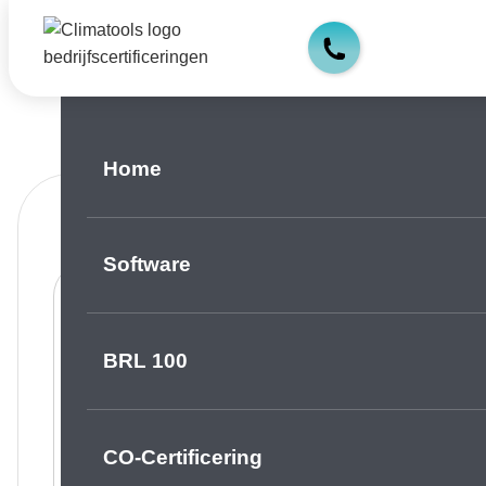
Login
Home
Software
BRL 100
CO-Certificering