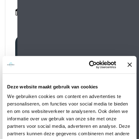
April 7, 2026
min leestijd
Deze website maakt gebruik van cookies
We gebruiken cookies om content en advertenties te
personaliseren, om functies voor social media te bieden
en om ons websiteverkeer te analyseren. Ook delen we
informatie over uw gebruik van onze site met onze
partners voor social media, adverteren en analyse. Deze
partners kunnen deze gegevens combineren met andere