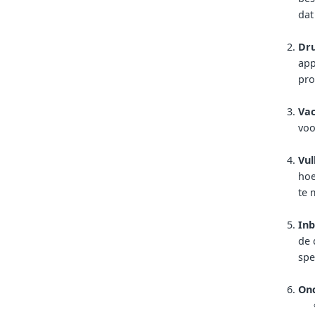
dat
Dr
app
pro
Va
voo
Vul
hoe
te 
Inb
de 
spe
On