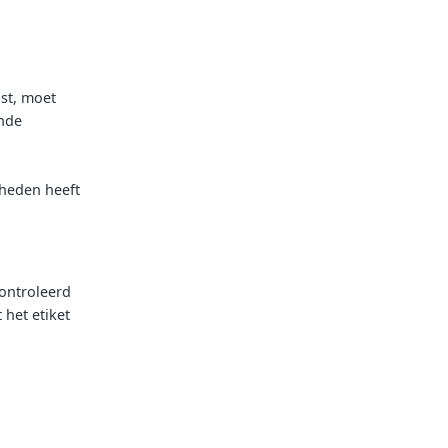
st, moet
ende
heden heeft
ontroleerd
 het etiket