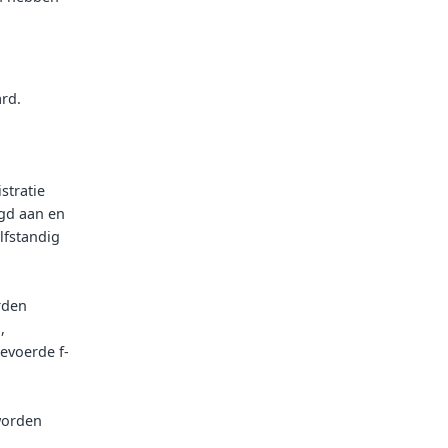
rd.
stratie
gd aan en
lfstandig
rden
,
evoerde f-
 worden