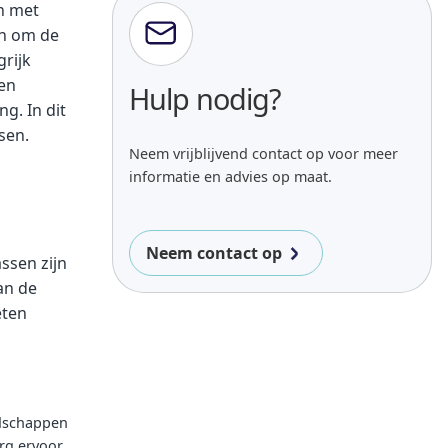
en met
en om de
rijk
 en
Hulp nodig?
ng. In dit
sen.
Neem vrijblijvend contact op voor meer
informatie en advies op maat.
Neem contact op
ssen zijn
an de
eten
edschappen
org ervoor