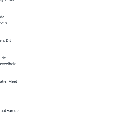
 de
even
en. Dit
n de
oeveelheid
atie. Meet
taat van de