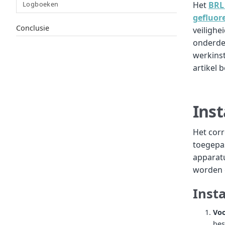
Het
BRL
Logboeken
gefluor
Conclusie
veilighe
onderde
werkinst
artikel 
Inst
Het corr
toegepas
apparat
worden 
Insta
Voo
bes