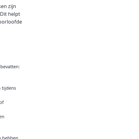
en zijn
Dit helpt
oorloofde
bevatten:
 tijdens
of
en
n hebben