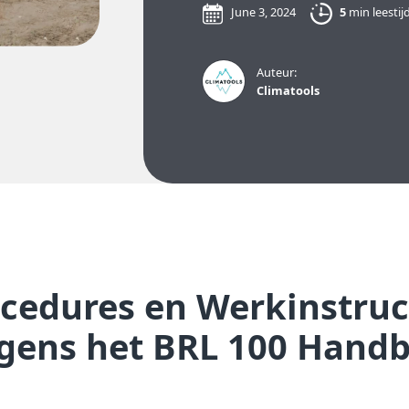
June 3, 2024
5
min leestij
Auteur:
Climatools
cedures en Werkinstruc
gens het BRL 100 Hand