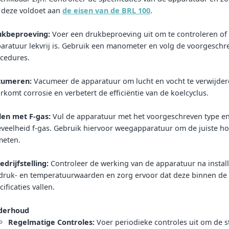
 deze voldoet aan
de eisen van de BRL 100
.
ukbeproeving:
Voer een drukbeproeving uit om te controleren of
aratuur lekvrij is. Gebruik een manometer en volg de voorgeschr
cedures.
cumeren:
Vacumeer de apparatuur om lucht en vocht te verwijder
rkomt corrosie en verbetert de efficiëntie van de koelcyclus.
len met F-gas:
Vul de apparatuur met het voorgeschreven type e
veelheid f-gas. Gebruik hiervoor weegapparatuur om de juiste h
meten.
edrijfstelling:
Controleer de werking van de apparatuur na install
druk- en temperatuurwaarden en zorg ervoor dat deze binnen de
cificaties vallen.
derhoud
Regelmatige Controles:
Voer periodieke controles uit om de s