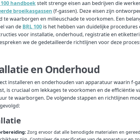
 100 handboek
stelt strenge eisen aan bedrijven die werk
eerde broeikasgassen
(f-gassen). Deze eisen zijn ontworp
id te waarborgen en milieuschade te voorkomen. Een belang
el van de
BRL 100
is het hebben van duidelijke procedures
ructies voor installatie, onderhoud, registratie en etiketteri
bespreken we de gedetailleerde richtlijnen voor deze proces
allatie en Onderhoud
ect installeren en onderhouden van apparatuur waarin f-ga
t, is cruciaal om lekkages te voorkomen en de efficiëntie v
uur te waarborgen. De volgende stappen en richtlijnen mo
gevolgd:
llatie
rbereiding:
Zorg ervoor dat alle benodigde materialen en gere
chikbaar zijn. Controleer de specificaties van de apparatuur en z