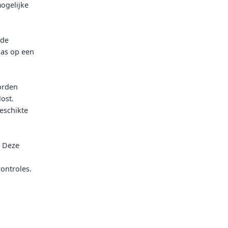
ogelijke
 de
gas op een
orden
ost.
eschikte
. Deze
ontroles.