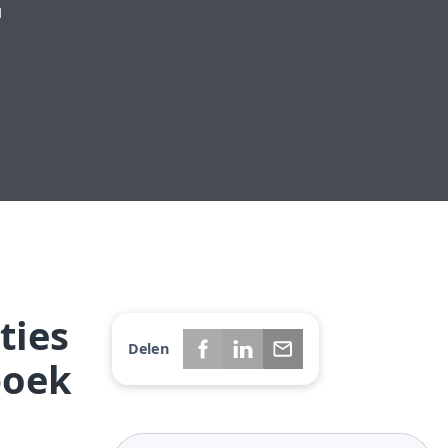
d
ties
Delen
boek