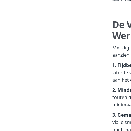
De V
Wer
Met digi
aanzienl
1. Tijdb
later te
aan het 
2. Mind
fouten d
minimaal
3. Gema
via je s
hoeft na