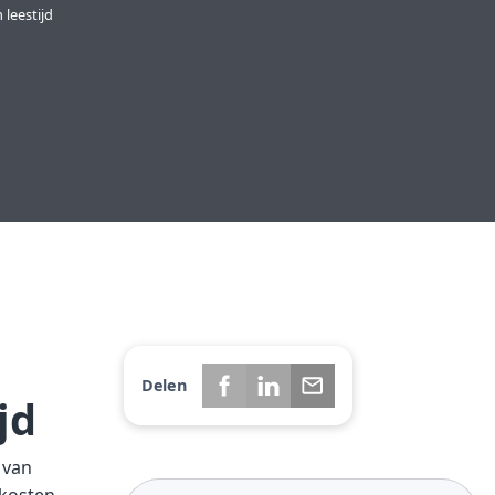
 leestijd
Delen
jd
 van
 kosten