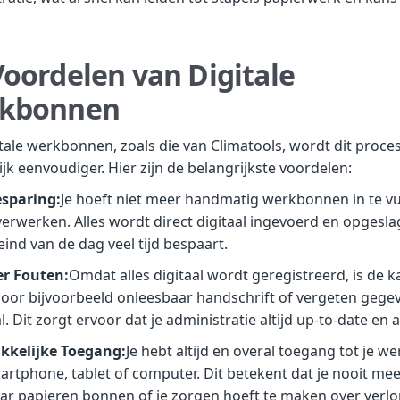
oordelen van Digitale
kbonnen
tale werkbonnen, zoals die van Climatools, wordt dit proce
ijk eenvoudiger. Hier zijn de belangrijkste voordelen:
esparing:
Je hoeft niet meer handmatig werkbonnen in te vu
 verwerken. Alles wordt direct digitaal ingevoerd en opgesla
eind van de dag veel tijd bespaart.
er Fouten:
Omdat alles digitaal wordt geregistreerd, is de 
oor bijvoorbeeld onleesbaar handschrift of vergeten gege
. Dit zorgt ervoor dat je administratie altijd up-to-date en a
kkelijke Toegang:
Je hebt altijd en overal toegang tot je 
martphone, tablet of computer. Dit betekent dat je nooit me
ar papieren bonnen of je zorgen hoeft te maken over verl