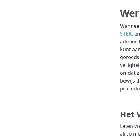
Wer
Wanneer 
STEK
, e
administ
kunt aa
gereedsc
veilighe
omdat ze
bewijs d
procedu
Het 
Laten we
airco me