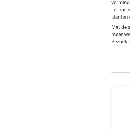
verminde
certific
klanten 
Met de s
meer we
Bezoek o