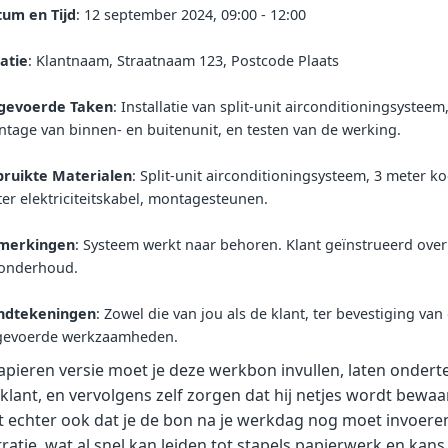
um en Tijd
: 12 september 2024, 09:00 - 12:00
atie
: Klantnaam, Straatnaam 123, Postcode Plaats
tgevoerde Taken
: Installatie van split-unit airconditioningsysteem,
tage van binnen- en buitenunit, en testen van de werking.
ruikte Materialen
: Split-unit airconditioningsysteem, 3 meter ko
er elektriciteitskabel, montagesteunen.
merkingen
: Systeem werkt naar behoren. Klant geïnstrueerd ove
onderhoud.
ndtekeningen
: Zowel die van jou als de klant, ter bevestiging van
gevoerde werkzaamheden.
apieren versie moet je deze werkbon invullen, laten onder
klant, en vervolgens zelf zorgen dat hij netjes wordt bewaar
 echter ook dat je de bon na je werkdag nog moet invoeren
ratie, wat al snel kan leiden tot stapels papierwerk en kans