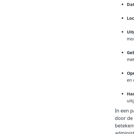
Dat
Loc
Ui
mon
Geb
met
Op
en 
Ha
uit
In een p
door de 
betekent
administ