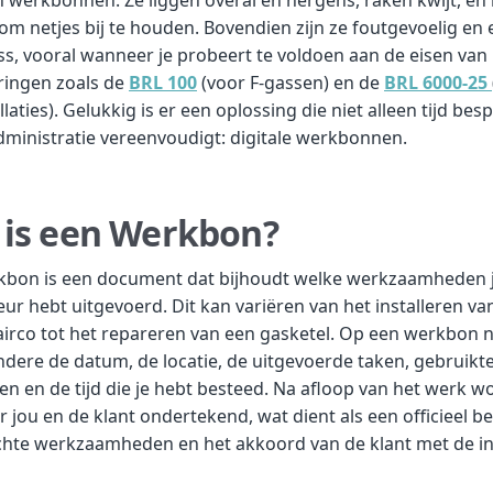
d om netjes bij te houden. Bovendien zijn ze foutgevoelig en
ss, vooral wanneer je probeert te voldoen aan de eisen van
eringen zoals de
BRL 100
(voor F-gassen) en de
BRL 6000-25
llaties). Gelukkig is er een oplossing die niet alleen tijd bes
dministratie vereenvoudigt: digitale werkbonnen.
 is een Werkbon?
kbon is een document dat bijhoudt welke werkzaamheden j
teur hebt uitgevoerd. Dit kan variëren van het installeren va
irco tot het repareren van een gasketel. Op een werkbon n
dere de datum, de locatie, de uitgevoerde taken, gebruikt
en en de tijd die je hebt besteed. Na afloop van het werk w
 jou en de klant ondertekend, wat dient als een officieel be
chte werkzaamheden en het akkoord van de klant met de ins