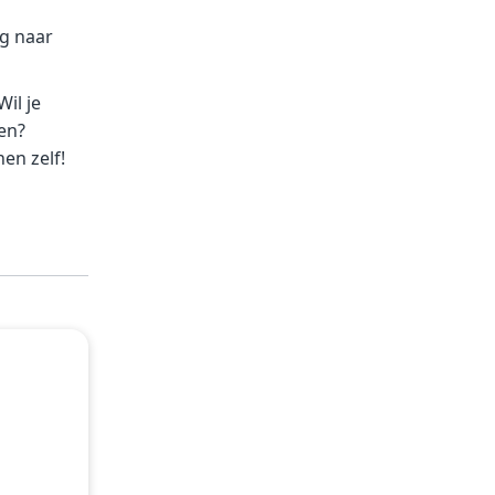
ng naar
il je
en?
en zelf!