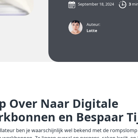
September 18, 2024
3
min
Auteur:
Lotte
p Over Naar Digitale
kbonnen en Bespaar Ti
allateur ben je waarschijnlijk wel bekend met de rompslomp
 werkbonnen. Ze liggen overal en nergens, raken kwijt, en