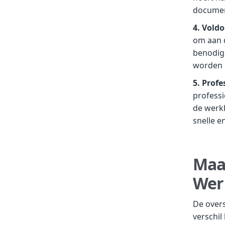
docume
4. Voldo
om aan d
benodig
worden 
5. Profe
professi
de werkb
snelle e
Maa
Wer
De overs
verschil