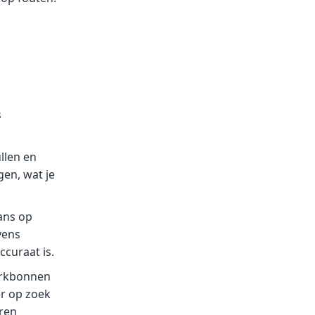
s
llen en
gen, wat je
kans op
vens
ccuraat is.
werkbonnen
er op zoek
oren