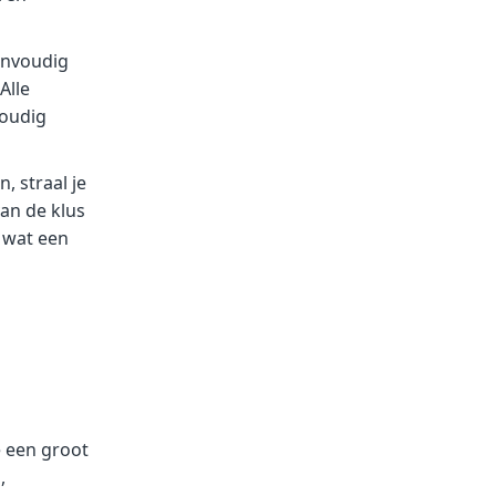
envoudig
Alle
voudig
, straal je
van de klus
 wat een
e een groot
,