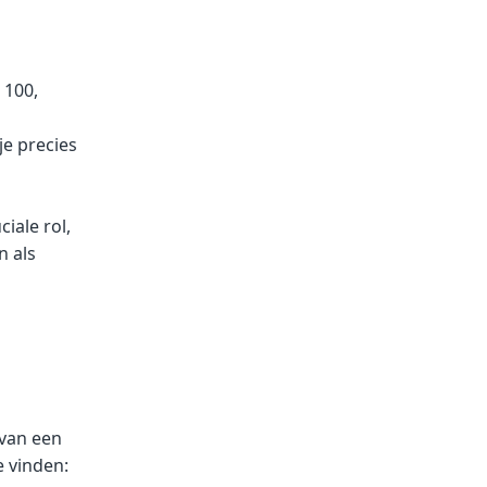
 100,
je precies
iale rol,
n als
 van een
e vinden: