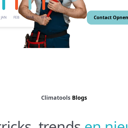
Contact Opne
JAN
FEB
MAR
APR
Climatools
Blogs
tricks, trends
en ni