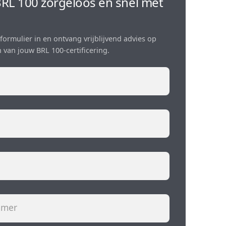
RL 100 zorgeloos en snel met
formulier in en ontvang vrijblijvend advies op
 van jouw BRL 100-certificering.