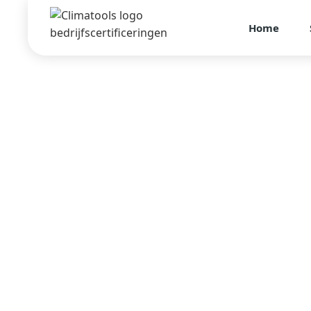
Home
Gasco - Partner van Climatools
De kracht van
Samenwerkin
Climatools werkt al jaren nauw samen met Gasco, dé 
koudemiddelleverancier in Nederland.