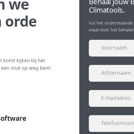
n we
Behaal jouw B
Climatools.
n orde
Vul het onderstaande 
maat voor het behalen
t komt kijken bij het
al een stuk op weg bent:
software