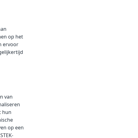
aan
men op het
n ervoor
lijkertijd
en van
maliseren
t hun
nische
jven op een
 STEK-