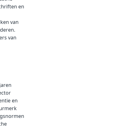
chriften en
rken van
nderen.
ers van
jaren
ector
entie en
eurmerk
ringsnormen
che