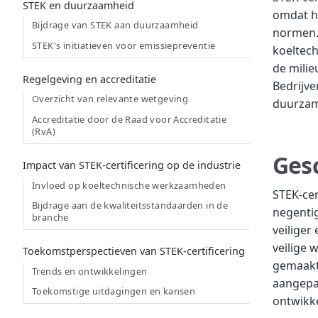
STEK en duurzaamheid
omdat he
Bijdrage van STEK aan duurzaamheid
normen. 
STEK's initiatieven voor emissiepreventie
koeltec
de milie
Regelgeving en accreditatie
Bedrijve
Overzicht van relevante wetgeving
duurzame
Accreditatie door de Raad voor Accreditatie
(RvA)
Ges
Impact van STEK-certificering op de industrie
Invloed op koeltechnische werkzaamheden
STEK-cer
Bijdrage aan de kwaliteitsstandaarden in de
negentig
branche
veiliger
veilige
Toekomstperspectieven van STEK-certificering
gemaakt 
Trends en ontwikkelingen
aangepa
Toekomstige uitdagingen en kansen
ontwikke