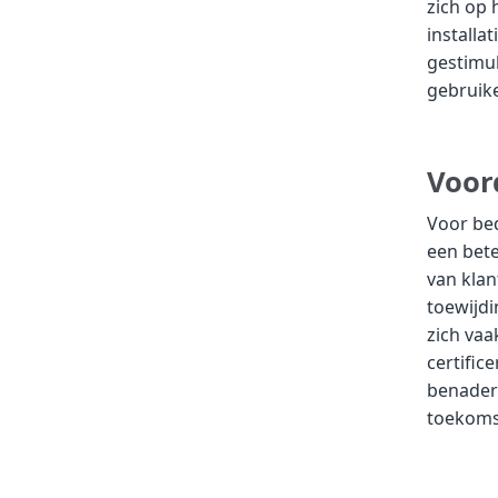
zich op 
installa
gestimul
gebruike
Voor
Voor bed
een bete
van klan
toewijdi
zich vaa
certific
benaderi
toekoms