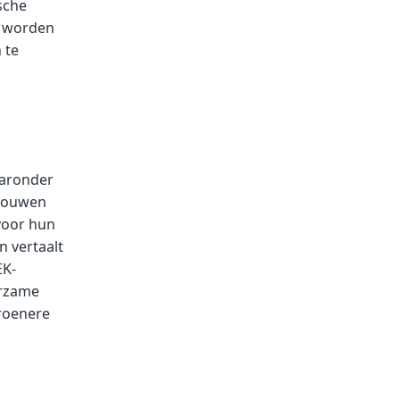
sche
n worden
 te
aaronder
trouwen
 voor hun
n vertaalt
EK-
urzame
roenere