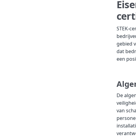
Eis
cert
STEK-cer
bedrijv
gebied v
dat bedr
een posi
Alge
De algem
veilighe
van scha
personee
installa
verantw