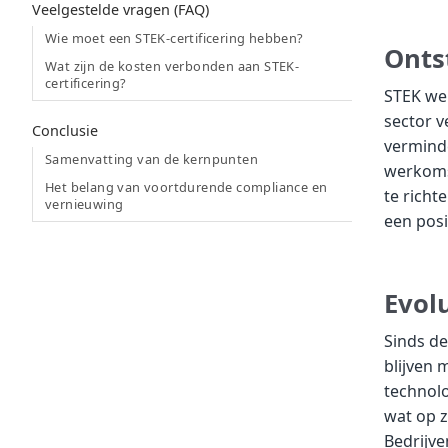
Veelgestelde vragen (FAQ)
Wie moet een STEK-certificering hebben?
Onts
Wat zijn de kosten verbonden aan STEK-
certificering?
STEK wer
sector v
Conclusie
verminde
Samenvatting van de kernpunten
werkoms
Het belang van voortdurende compliance en
te richt
vernieuwing
een posi
Evol
Sinds de
blijven 
technolo
wat op z
Bedrijve