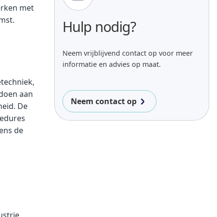
werken met
mst.
Hulp nodig?
Neem vrijblijvend contact op voor meer
informatie en advies op maat.
etechniek,
doen aan
Neem contact op
heid. De
cedures
ens de
ustrie