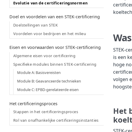
Evolutie van de certificeringsnormen
certific
koeltech
Doel en voordelen van een STEK-certificering
Doelstellingen van STEK
Voordelen voor bedrijven en het milieu
Was 
Eisen en voorwaarden voor STEK-certificering
STEK-cer
Algemene eisen voor certificering
is een 
hoge nor
Specifieke modules binnen STEK-certificering
certific
Module A: Basisvereisten
volgen 
Module B: Geavanceerde technieken
hoogste 
Module C: EPBD-gerelateerde eisen
Het certificeringsproces
Het b
Stappen in het certificeringsproces
koel
Rol van onafhankelijke certificeringsinstanties
STEK-cer