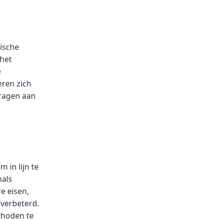
nische
 het
e
ren zich
dragen aan
 in lijn te
nals
e eisen,
 verbeterd.
thoden te