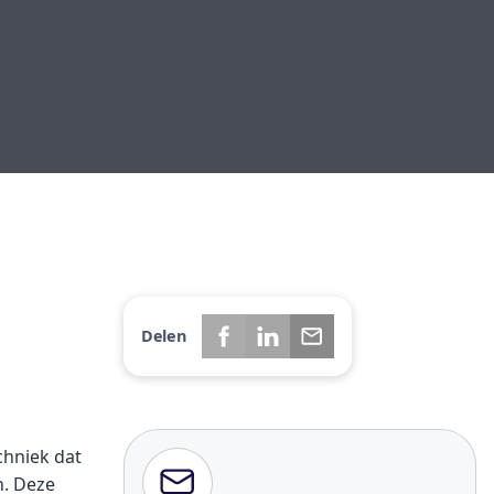
Delen
chniek dat
n. Deze