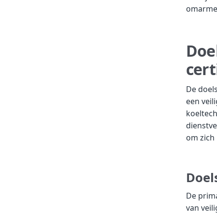
omarmen 
Doel
cert
De doels
een vei
koeltech
dienstve
om zich 
Doel
De prima
van veil