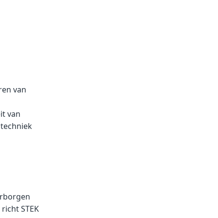
eren van
it van
ltechniek
arborgen
 richt STEK