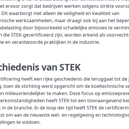
t ervoor zorgt dat bedrijven werken volgens strikte voors
Dit waarborgt niet alleen de veiligheid en kwaliteit van
hnische werkzaamheden, maar draagt ook bij aan het bepe
ubelasting door bijvoorbeeld schadelijke emissies te vermi
n die STEK-gecertificeerd zijn, worden erkend als voorvecht
 en verantwoorde praktijken in de industrie.
chiedenis van STEK
tificering heeft een rijke geschiedenis die teruggaat tot de 
, toen de stichting werd opgericht om de koeltechnische s
 en milieuvriendelijker te maken. Deze focus op emissieprev
 werkomstandigheden heeft STEK tot een toonaangevend k
in de branche. In de loop der tijd heeft STEK de certifice
st om aan de nieuwste wet- en regelgeving en technologis
lingen te voldoen.